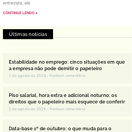
entrevista, ele
CONTINUE LENDO »
Últimas notícias
Estabilidade no emprego: cinco situações em que
a empresa não pode demitir o papeleiro
1 de agosto de 2026
Nenhum comentário
Piso salarial, hora extra e adicional noturno: os
direitos que o papeleiro mais esquece de conferir
1 de agosto de 2026
Nenhum comentário
Data-base 1º de outubro: o que muda para o