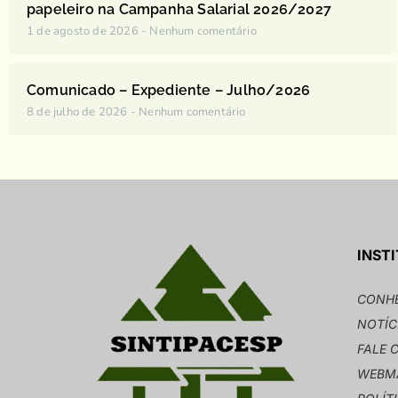
papeleiro na Campanha Salarial 2026/2027
1 de agosto de 2026
Nenhum comentário
Comunicado – Expediente – Julho/2026
8 de julho de 2026
Nenhum comentário
INST
CONHE
NOTÍC
FALE 
WEBMA