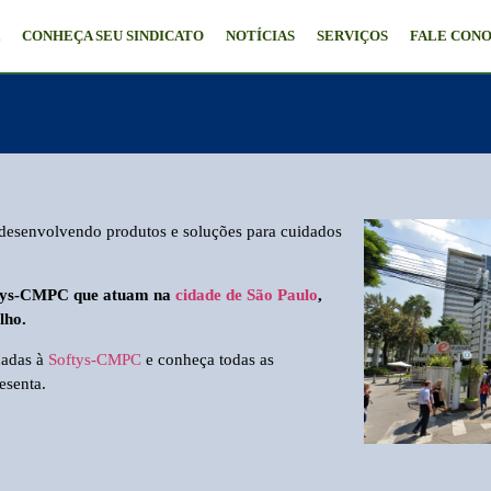
A
CONHEÇA SEU SINDICATO
NOTÍCIAS
SERVIÇOS
FALE CON
esenvolvendo produtos e soluções para cuidados
oftys-CMPC que atuam na
cidade de São Paulo
,
lho.
nadas à
Softys-CMPC
e conheça todas as
esenta.