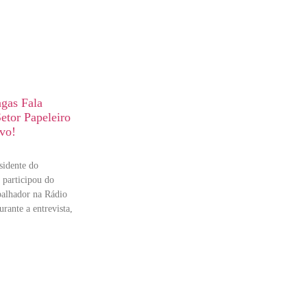
agas Fala
etor Papeleiro
vo!
sidente do
 participou do
alhador na Rádio
rante a entrevista,