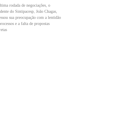
ltima rodada de negociações, o
idente do Sintipacesp, João Chagas,
essou sua preocupação com a lentidão
rocessos e a falta de propostas
retas