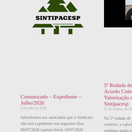
5ª Rodada d
Acordo Colet
Comunicado – Expediente –
Valorização 
Julho/2026
Sintipacesp
8 de julho de 2026
27 de outubro de 2
Informamos aos associados que o Sindicato
Na 5ª rodada de
não terá expediente nos seguintes dias:
coletivo, a valor
09/07/2026 (quinta-feira) 10/07/2026
continua sendo 