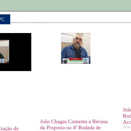
PC
Joã
Rod
João Chagas Comenta a Recusa
Aco
da Proposta na 4ª Rodada de
10 de
iação do