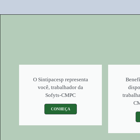
O Sintipacesp representa
Benefí
você, trabalhador da
dispo
Sofyts-CMPC
trabalh
CM
CONHEÇA