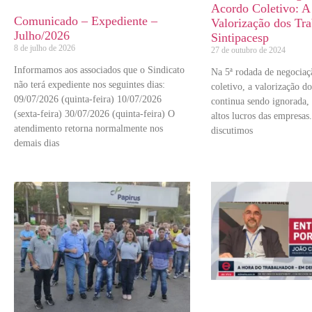
Acordo Coletivo: A
Comunicado – Expediente –
Valorização dos Tra
Julho/2026
Sintipacesp
8 de julho de 2026
27 de outubro de 2024
Informamos aos associados que o Sindicato
Na 5ª rodada de negociaç
não terá expediente nos seguintes dias:
coletivo, a valorização do
09/07/2026 (quinta-feira) 10/07/2026
continua sendo ignorada,
(sexta-feira) 30/07/2026 (quinta-feira) O
altos lucros das empresas
atendimento retorna normalmente nos
discutimos
demais dias